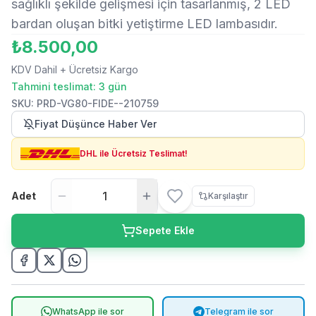
sağlıklı şekilde gelişmesi için tasarlanmış, 2 LED
bardan oluşan bitki yetiştirme LED lambasıdır.
₺8.500,00
KDV Dahil
+ Ücretsiz Kargo
Tahmini teslimat: 3 gün
SKU
:
PRD-VG80-FIDE--210759
Fiyat Düşünce Haber Ver
DHL ile Ücretsiz Teslimat!
Adet
Karşılaştır
Sepete Ekle
WhatsApp ile sor
Telegram ile sor