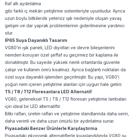
Raf altı aydınlatma
gibi farklı iç mekân yetiştirme sistemleriyle uyumludur. Ayrıca
uzun boylu bitkilerde yetersiz ışık nedeniyle oluşan yavaş
gelişim ve dar yaprak problemlerinin giderilmesine yardımcı
olur.
IP65 Suya Dayanıklı Tasarım
VG80’in ışık paneli, LED diyotları ve devre bileşenlerini
nemden koruyan özel şeffaf su geçirmez bir kaplama ile
donatılmıştır. Bu sayede yüksek nemli ortamlarda güvenle
çalışır ve kullanım ömrü kısalmaz. Ayrıca bağlantı noktaları da
özel suya dayanıklı işlemden geçirilmiştir. Bu yapı, VG80’i
yoğun nem içeren yetiştirme alanları için uygun hale getirir.
T5 / T8 / T12 Floresanlara LED Alternatif
VG80, geleneksel T5 / T8 / T12 floresan yetiştirme lambaları
için ideal bir LED alternatiftir.
Bitki rafları, üretim rafları ve yetiştirme standlarında daha serin,
daha verimli ve daha uzun ömürlü bir aydınlatma sunar.
Piyasadaki Benzer Ürünlerle Karşılaştırma
Piyasadaki ekonomik alternatiflerle kıyaslandığında VG80 şu