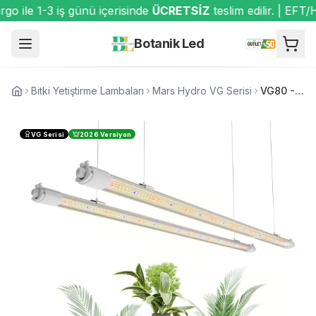
 ile 1-3 iş günü içerisinde
ÜCRETSİZ
teslim edilir. | EFT/
Botanik Led
Bitki Yetiştirme Lambaları
Mars Hydro VG Serisi
VG80 - Fide, Mikro Yeşillik ve Klonlama LED Lambası
VG Serisi
2026 Versiyon