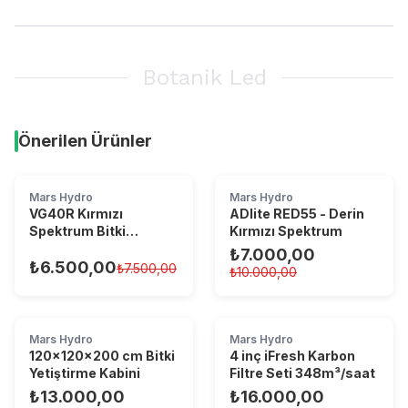
Botanik Led
Önerilen Ürünler
ADlite Serisi
Mars Hydro
Mars Hydro
VG40R Kırmızı
ADlite RED55 - Derin
Spektrum Bitki
Kırmızı Spektrum
Yetiştirme LED
₺7.000,00
Lambası
₺6.500,00
₺7.500,00
₺10.000,00
Mars Hydro
Mars Hydro
120×120×200 cm Bitki
4 inç iFresh Karbon
Yetiştirme Kabini
Filtre Seti 348m³/saat
₺13.000,00
₺16.000,00