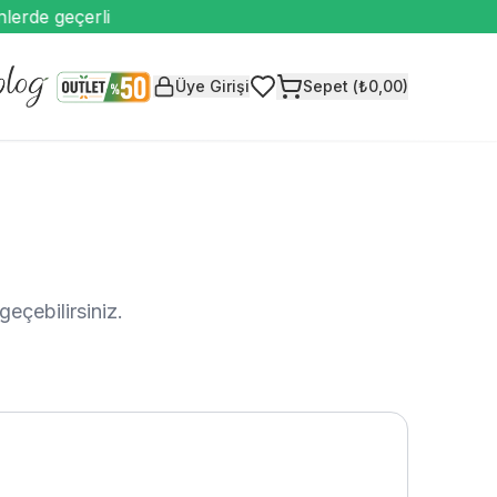
rde geçerli
T
Üye Girişi
Sepet (₺0,00)
geçebilirsiniz.