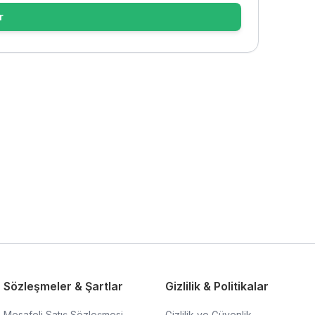
r
Sözleşmeler & Şartlar
Gizlilik & Politikalar
Mesafeli Satış Sözleşmesi
Gizlilik ve Güvenlik