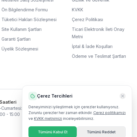
Ön Bilgilendirme Formu
KVKK
Tüketici Hakları Sözleşmesi
Çerez Politikası
Site Kullanım Şartları
Ticari Elektronik İleti Onay
Metni
Garanti Şartları
İptal & İade Koşulları
Üyelik Sözleşmesi
Ödeme ve Teslimat Şartları
Çerez Tercihleri
Saatleri
Harita
Deneyiminizi iyileştirmek için çerezler kullanıyoruz.
-Cumartesi
:
09:00 - 19:00
Zorunlu çerezler her zaman etkindir.
Çerez politikamızı
:00 - 15:00
ve
KVKK metnimizi
inceleyebilirsiniz.
Tümünü Kabul Et
Tümünü Reddet
Harita