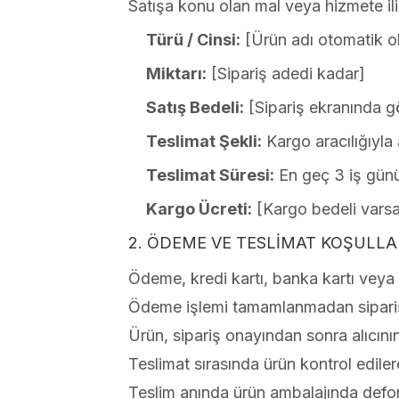
Satışa konu olan mal veya hizmete iliş
Türü / Cinsi:
[Ürün adı otomatik ola
Miktarı:
[Sipariş adedi kadar]
Satış Bedeli:
[Sipariş ekranında gö
Teslimat Şekli:
Kargo aracılığıyla 
Teslimat Süresi:
En geç 3 iş günü 
Kargo Ücreti:
[Kargo bedeli varsa b
2. ÖDEME VE TESLİMAT KOŞULLA
Ödeme, kredi kartı, banka kartı veya 
Ödeme işlemi tamamlanmadan sipariş g
Ürün, sipariş onayından sonra alıcının 
Teslimat sırasında ürün kontrol edilere
Teslim anında ürün ambalajında defor