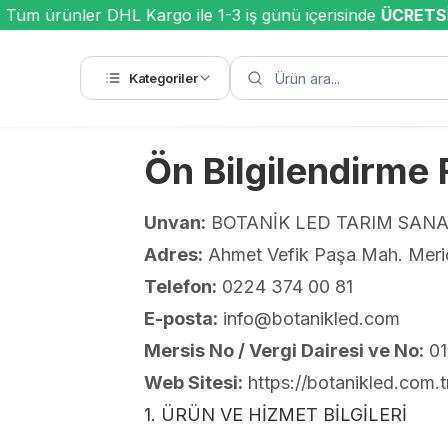
üm ürünler DHL Kargo ile 1-3 iş günü içerisinde
ÜCRETSİZ
Kategoriler
Ön Bilgilendirme
Unvan:
BOTANİK LED TARIM SANAY
Adres:
Ahmet Vefik Paşa Mah. Meriç 
Telefon:
0224 374 00 81
E-posta:
info@botanikled.com
Mersis No / Vergi Dairesi ve No:
01
Web Sitesi:
https://botanikled.com.t
1. ÜRÜN VE HİZMET BİLGİLERİ