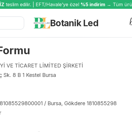
teslim edilir. | EFT/Havale’ye özel
%5 indirim
→ Tüm ürünle
Botanik Led
 Formu
İ VE TİCARET LİMİTED ŞİRKETİ
Sk. 8 B 1 Kestel Bursa
81085529800001 / Bursa, Gökdere 1810855298
r