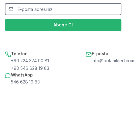
Abone Ol
Telefon
E-posta
+90 224 374 00 81
info@botanikled.com
+90 546 628 19 83
WhatsApp
546 628 19 83