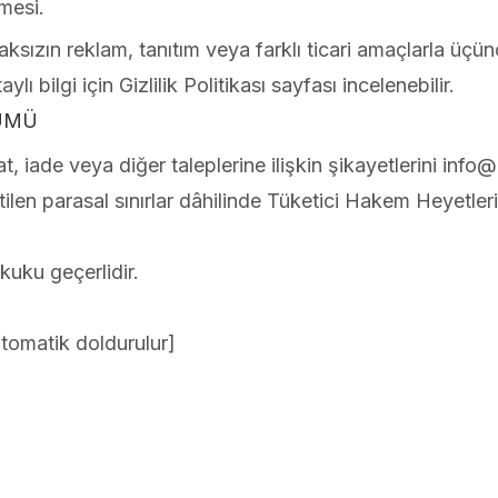
lmesi.
lmaksızın reklam, tanıtım veya farklı ticari amaçlarla üçü
ylı bilgi için Gizlilik Politikası sayfası incelenebilir.
ZÜMÜ
t, iade veya diğer taleplerine ilişkin şikayetlerini info
rtilen parasal sınırlar dâhilinde Tüketici Hakem Heyetl
uku geçerlidir.
otomatik doldurulur]