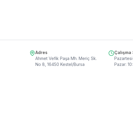
Adres
Çalışma 
Ahmet Vefik Paşa Mh. Meriç Sk.
Pazartesi
No 8, 16450 Kestel/Bursa
Pazar
:
10
© 2019 - 2026 Botanik Led. Tüm hakları saklıdır.
Çerez Tercihleri