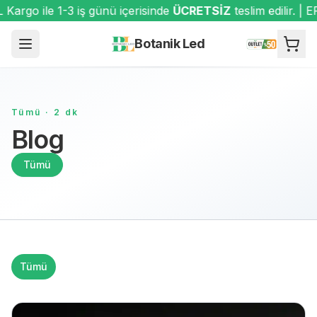
argo ile 1-3 iş günü içerisinde
ÜCRETSİZ
teslim edilir. | 
Botanik Led
Tümü
·
2
dk
Blog
Tümü
Tümü