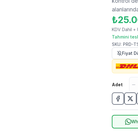
kontrol de
alanlarınd
₺25.
KDV Dahil
+ 
Tahmini tes
SKU
:
PRD-T
Fiyat 
Adet
Wh