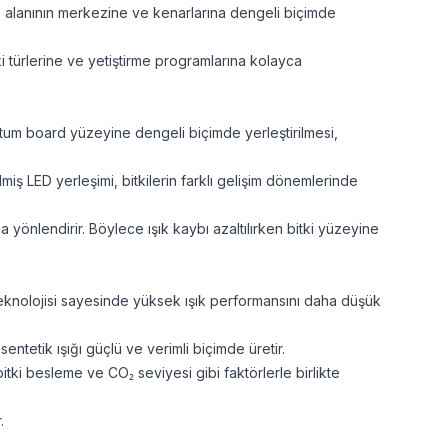
me alanının merkezine ve kenarlarına dengeli biçimde
ki türlerine ve yetiştirme programlarına kolayca
ntum board yüzeyine dengeli biçimde yerleştirilmesi,
iş LED yerleşimi, bitkilerin farklı gelişim dönemlerinde
 yönlendirir. Böylece ışık kaybı azaltılırken bitki yüzeyine
teknolojisi sayesinde yüksek ışık performansını daha düşük
tetik ışığı güçlü ve verimli biçimde üretir.
itki besleme ve CO₂ seviyesi gibi faktörlerle birlikte
.