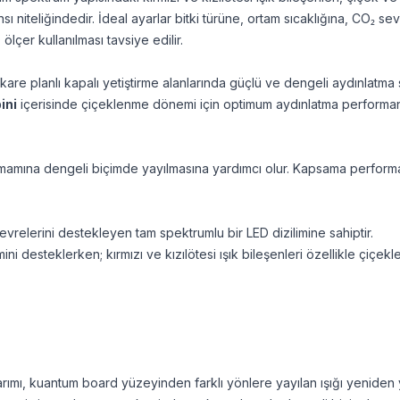
niteliğindedir. İdeal ayarlar bitki türüne, ortam sıcaklığına, CO₂ seviye
çer kullanılması tavsiye edilir.
are planlı kapalı yetiştirme alanlarında güçlü ve dengeli aydınlatma 
ini
içerisinde çiçeklenme dönemi için optimum aydınlatma performan
n tamamına dengeli biçimde yayılmasına yardımcı olur. Kapsama performa
relerini destekleyen tam spektrumlu bir LED dizilimine sahiptir.
ini desteklerken; kırmızı ve kızılötesi ışık bileşenleri özellikle çi
arımı, kuantum board yüzeyinden farklı yönlere yayılan ışığı yeniden y