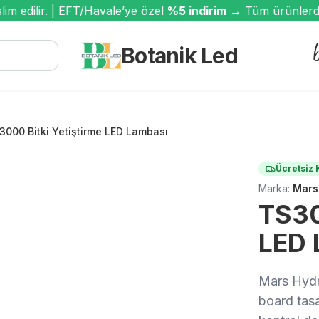
 edilir. | EFT/Havale’ye özel
%5 indirim
→ Tüm ürünlerde ge
Botanik Led
3000 Bitki Yetiştirme LED Lambası
Ücretsiz 
Marka:
Mars
TS30
LED 
Mars Hydr
board tasa