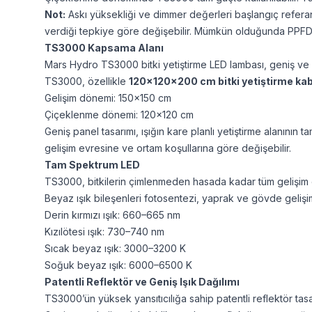
Not:
Askı yüksekliği ve dimmer değerleri başlangıç referansı 
verdiği tepkiye göre değişebilir. Mümkün olduğunda PPFD öl
TS3000 Kapsama Alanı
Mars Hydro TS3000 bitki yetiştirme LED lambası, geniş ve k
TS3000, özellikle
120x120x200 cm bitki yetiştirme kab
Gelişim dönemi: 150x150 cm
Çiçeklenme dönemi: 120x120 cm
Geniş panel tasarımı, ışığın kare planlı yetiştirme alanını
gelişim evresine ve ortam koşullarına göre değişebilir.
Tam Spektrum LED
TS3000, bitkilerin çimlenmeden hasada kadar tüm gelişim ev
Beyaz ışık bileşenleri fotosentezi, yaprak ve gövde gelişim
Derin kırmızı ışık: 660–665 nm
Kızılötesi ışık: 730–740 nm
Sıcak beyaz ışık: 3000–3200 K
Soğuk beyaz ışık: 6000–6500 K
Patentli Reflektör ve Geniş Işık Dağılımı
TS3000’ün yüksek yansıtıcılığa sahip patentli reflektör tas