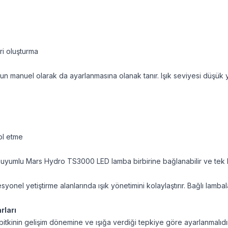
ri oluşturma
n manuel olarak da ayarlanmasına olanak tanır. Işık seviyesi düşü
ol etme
 uyumlu Mars Hydro TS3000 LED lamba birbirine bağlanabilir ve tek 
syonel yetiştirme alanlarında ışık yönetimini kolaylaştırır. Bağlı lamb
rları
tkinin gelişim dönemine ve ışığa verdiği tepkiye göre ayarlanmalıdır