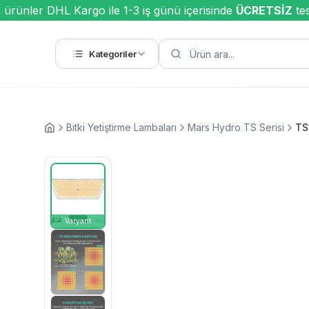
nler DHL Kargo ile 1-3 iş günü içerisinde
ÜCRETSİZ
teslim
Kategoriler
Bitki Yetiştirme Lambaları
Mars Hydro TS Serisi
TS
2026 VERSIYON
TS SERISI
Varyant