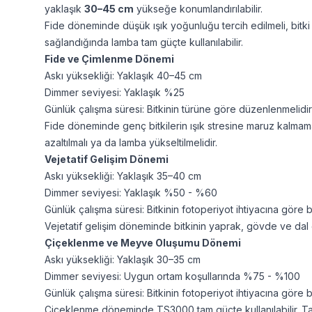
yaklaşık
30–45 cm
yükseğe konumlandırılabilir.
Fide döneminde düşük ışık yoğunluğu tercih edilmeli, bitk
sağlandığında lamba tam güçte kullanılabilir.
Fide ve Çimlenme Dönemi
Askı yüksekliği: Yaklaşık 40–45 cm
Dimmer seviyesi: Yaklaşık %25
Günlük çalışma süresi: Bitkinin türüne göre düzenlenmelidir
Fide döneminde genç bitkilerin ışık stresine maruz kalmama
azaltılmalı ya da lamba yükseltilmelidir.
Vejetatif Gelişim Dönemi
Askı yüksekliği: Yaklaşık 35–40 cm
Dimmer seviyesi: Yaklaşık %50 - %60
Günlük çalışma süresi: Bitkinin fotoperiyot ihtiyacına göre b
Vejetatif gelişim döneminde bitkinin yaprak, gövde ve dal g
Çiçeklenme ve Meyve Oluşumu Dönemi
Askı yüksekliği: Yaklaşık 30–35 cm
Dimmer seviyesi: Uygun ortam koşullarında %75 - %100
Günlük çalışma süresi: Bitkinin fotoperiyot ihtiyacına göre b
Çiçeklenme döneminde TS3000 tam güçte kullanılabilir. Tam