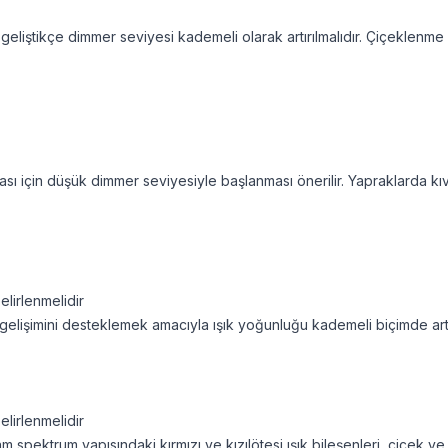
i geliştikçe dimmer seviyesi kademeli olarak artırılmalıdır. Çiçekle
sı için düşük dimmer seviyesiyle başlanması önerilir. Yapraklarda kı
elirlenmelidir
elişimini desteklemek amacıyla ışık yoğunluğu kademeli biçimde artırı
elirlenmelidir
 spektrum yapısındaki kırmızı ve kızılötesi ışık bileşenleri, çiçek