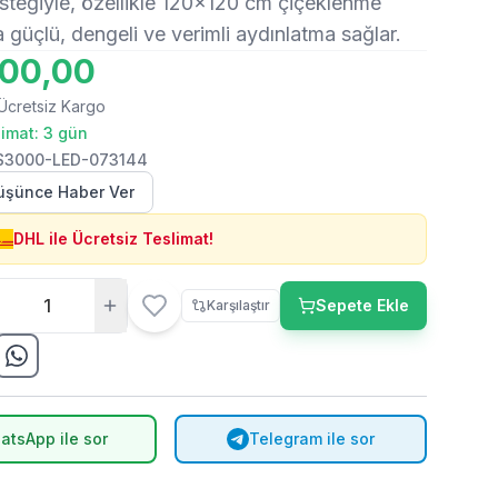
steğiyle, özellikle 120x120 cm çiçeklenme
a güçlü, dengeli ve verimli aydınlatma sağlar.
000,00
Ücretsiz Kargo
limat: 3 gün
S3000-LED-073144
Düşünce Haber Ver
DHL ile Ücretsiz Teslimat!
Sepete Ekle
Karşılaştır
atsApp ile sor
Telegram ile sor