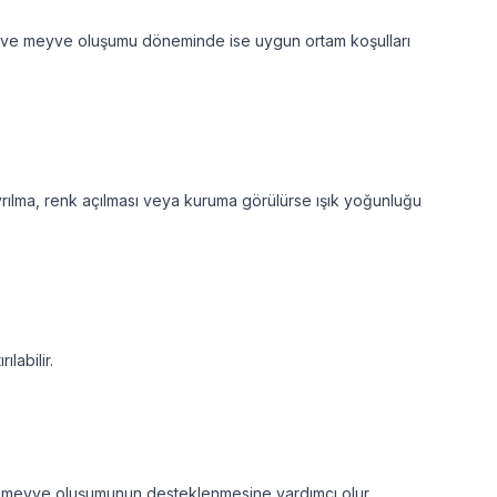
nme ve meyve oluşumu döneminde ise uygun ortam koşulları
vrılma, renk açılması veya kuruma görülürse ışık yoğunluğu
labilir.
 ve meyve oluşumunun desteklenmesine yardımcı olur.