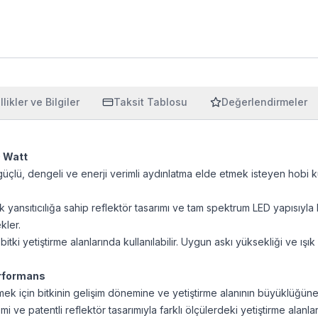
likler ve Bilgiler
Taksit Tablosu
Değerlendirmeler
0 Watt
çlü, dengeli ve enerji verimli aydınlatma elde etmek isteyen hobi kullanı
 yansıtıcılığa sahip reflektör tasarımı ve tam spektrum LED yapısıy
kler.
tki yetiştirme alanlarında kullanılabilir. Uygun askı yüksekliği ve ış
Performans
lmek için bitkinin gelişim dönemine ve yetiştirme alanının büyüklüğüne
temi ve patentli reflektör tasarımıyla farklı ölçülerdeki yetiştirme ala