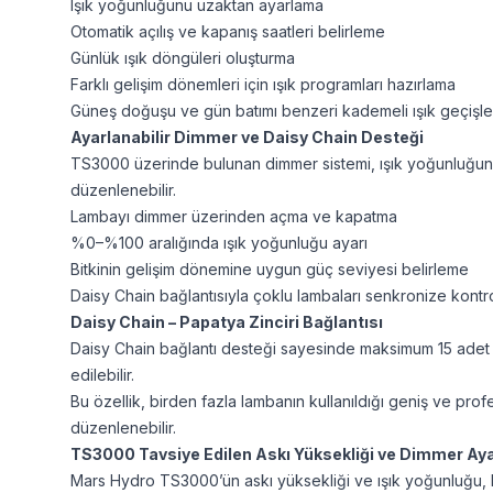
Işık yoğunluğunu uzaktan ayarlama
Otomatik açılış ve kapanış saatleri belirleme
Günlük ışık döngüleri oluşturma
Farklı gelişim dönemleri için ışık programları hazırlama
Güneş doğuşu ve gün batımı benzeri kademeli ışık geçişle
Ayarlanabilir Dimmer ve Daisy Chain Desteği
TS3000 üzerinde bulunan dimmer sistemi, ışık yoğunluğunu
düzenlenebilir.
Lambayı dimmer üzerinden açma ve kapatma
%0–%100 aralığında ışık yoğunluğu ayarı
Bitkinin gelişim dönemine uygun güç seviyesi belirleme
Daisy Chain bağlantısıyla çoklu lambaları senkronize kontr
Daisy Chain – Papatya Zinciri Bağlantısı
Daisy Chain bağlantı desteği sayesinde maksimum 15 adet
edilebilir.
Bu özellik, birden fazla lambanın kullanıldığı geniş ve profe
düzenlenebilir.
TS3000 Tavsiye Edilen Askı Yüksekliği ve Dimmer Aya
Mars Hydro TS3000’ün askı yüksekliği ve ışık yoğunluğu, bi