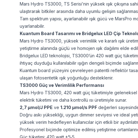
Mars Hydro TS3000, TS Serisi’nin yüksek ışık çıkışına sahi
ulaştırarak bitkiler arasında daha uyumlu gelişim sağlanmas
Tam spektrum yapısı, ayarlanabilir ışık gücü ve MarsPro mobi
uyarlanabilir.
Kuantum Board Tasarımı ve Bridgelux LED Çip Teknolo
Mars Hydro TS3000, yüksek verimlilik ve kararlı ışık üreti
yetiştirme alanında güçlü ve homojen ışık dağılımı elde edi
Bridgelux LED teknolojisi, TS3000’ün 420 watt güç tüketimiy
ihtiyaç duyduğu kullanılabilir ışığın dengeli biçimde sağlan
Kuantum board yüzeyini çevreleyen patentli reflektör tasarım
ulaşan fotosentetik ışık yoğunluğu desteklenir.
TS3000 Güç ve Verimlilik Performansı
Mars Hydro TS3000, 420 watt güç tüketimiyle geleneksel 60
elektrik tüketimi ve daha kontrollü ısı üretimiyle sunar.
2,7 μmol/J PPE
ve
1.210 μmol/s PPF
değerleri sayesinde 
Doğru askı yüksekliği, uygun dimmer seviyesi ve ideal yetiş
yüksek verim hedefleyen kullanıcılar için etkili bir aydınla
Profesyonel biçimde optimize edilmiş yetiştirme ortamları
Güç tüketimi: 420 watt ±%5