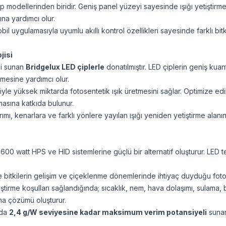
p modellerinden biridir. Geniş panel yüzeyi sayesinde ışığı yetiştir
ına yardımcı olur.
l uygulamasıyla uyumlu akıllı kontrol özellikleri sayesinde farklı bit
jisi
mi sunan
Bridgelux LED çiplerle
donatılmıştır. LED çiplerin geniş kua
lmesine yardımcı olur.
le yüksek miktarda fotosentetik ışık üretmesini sağlar. Optimize edilm
masına katkıda bulunur.
ı, kenarlara ve farklı yönlere yayılan ışığı yeniden yetiştirme alanına
0 watt HPS ve HID sistemlerine güçlü bir alternatif oluşturur. LED 
bitkilerin gelişim ve çiçeklenme dönemlerinde ihtiyaç duyduğu fotosen
tirme koşulları sağlandığında; sıcaklık, nem, hava dolaşımı, sulama, b
tma çözümü oluşturur.
nda
2,4 g/W seviyesine kadar maksimum verim potansiyeli
sunar