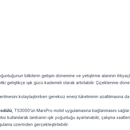
unluğunun bitkilerin gelişim dönemine ve yetiştirme alanının ihtiyaçl
ki geliştikçe ışık gücü kademeli olarak artırılabilir. Çiçeklenme dönem
verilmesini kolaylaştırırken gereksiz enerji tüketiminin azaltılmasına da
modülü
, TS3000’ün MarsPro mobil uygulamasına bağlanmasını sağlar.
kullanılarak lambanın ışık yoğunluğu ayarlanabilir, çalışma saatleri p
gulama üzerinden gerçekleştirilebilir: