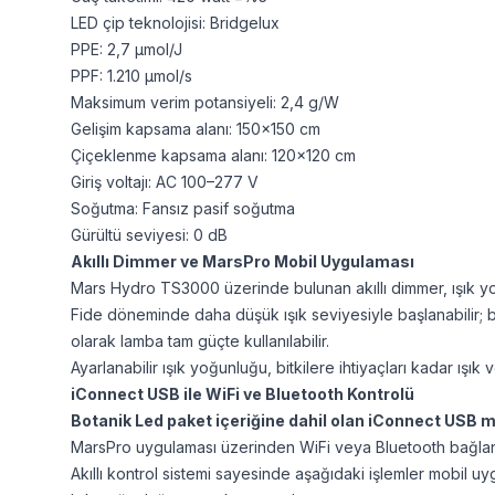
LED çip teknolojisi: Bridgelux
PPE: 2,7 μmol/J
PPF: 1.210 μmol/s
Maksimum verim potansiyeli: 2,4 g/W
Gelişim kapsama alanı: 150x150 cm
Çiçeklenme kapsama alanı: 120x120 cm
Giriş voltajı: AC 100–277 V
Soğutma: Fansız pasif soğutma
Gürültü seviyesi: 0 dB
Akıllı Dimmer ve MarsPro Mobil Uygulaması
Mars Hydro TS3000 üzerinde bulunan akıllı dimmer, ışık yoğ
Fide döneminde daha düşük ışık seviyesiyle başlanabilir; bit
olarak lamba tam güçte kullanılabilir.
Ayarlanabilir ışık yoğunluğu, bitkilere ihtiyaçları kadar ışık 
iConnect USB ile WiFi ve Bluetooth Kontrolü
Botanik Led paket içeriğine dahil olan iConnect USB 
MarsPro uygulaması üzerinden WiFi veya Bluetooth bağlantısı 
Akıllı kontrol sistemi sayesinde aşağıdaki işlemler mobil uy