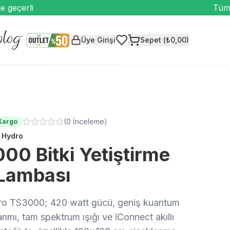
çerli
Tüm ürü
Üye Girişi
Sepet (₺0,00)
(
0
İnceleme
)
Kargo
 Hydro
00 Bitki Yetiştirme
Lambası
o TS3000; 420 watt gücü, geniş kuantum
rımı, tam spektrum ışığı ve iConnect akıllı