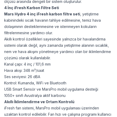
ölçüsü arasında dengeli bir sistem oluşturulur.
4 İnç iFresh Karbon Filtre Seti
Mars Hydro 4 inç iFresh karbon filtre seti
, yetiştirme
kabinindeki sıcak havanın tahliye edilmesine, temiz hava
dolaşımının desteklenmesine ve istenmeyen kokuların
filtrelenmesine yardımcı olur.
Akıllı kontrol özellikleri sayesinde yalnızca bir havalandırma
sistemi olarak değil, aynı zamanda yetiştirme alanının sıcaklık,
nem ve hava akışını yönetmeye yardımcı olan bir iklimlendirme
çözümü olarak kullanılabilir.
Kanal çapı: 4 inç / 101,6 mm
Hava akışı: 348 m³/saat
Ses seviyesi: 26 dBA
Kontrol: Kumanda, WiFi ve Bluetooth
USB Smart Sensör ve MarsPro mobil uygulama desteği
1050+ sınıfı Avustralya aktif karbonu
Akıllı İklimlendirme ve Ortam Kontrolü
iFresh fan sistemi, MarsPro mobil uygulaması üzerinden
uzaktan kontrol edilebilir. Fan hızı ve çalışma programı kullanıcı