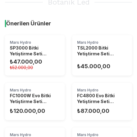
Botanik Led
Önerilen Ürünler
TÜKENDI
Mars Hydro
Mars Hydro
SP3000 Bitki
TSL2000 Bitki
Yetiştirme Seti
Yetiştirme Seti
(60x120)
(60x120)
₺47.000,00
₺45.000,00
₺52.000,00
Mars Hydro
Mars Hydro
FC1000W Evo Bitki
FC4800 Evo Bitki
Yetiştirme Seti
Yetiştirme Seti
(150x150)
(120x120)
₺120.000,00
₺87.000,00
Mars Hydro
Mars Hydro