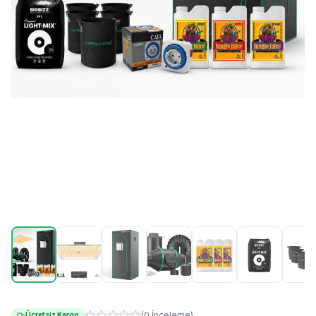
(
0
İnceleme
)
Ücretsiz Kargo