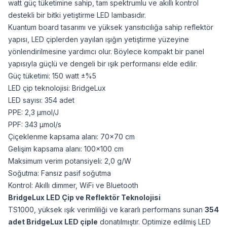
watt güç tüketimine sahip, tam spektrumlu ve akıllı kontrol
destekli bir bitki yetiştirme LED lambasıdır.
Kuantum board tasarımı ve yüksek yansıtıcılığa sahip reflektör
yapısı, LED çiplerden yayılan ışığın yetiştirme yüzeyine
yönlendirilmesine yardımcı olur. Böylece kompakt bir panel
yapısıyla güçlü ve dengeli bir ışık performansı elde edilir.
Güç tüketimi: 150 watt ±%5
LED çip teknolojisi: BridgeLux
LED sayısı: 354 adet
PPE: 2,3 μmol/J
PPF: 343 μmol/s
Çiçeklenme kapsama alanı: 70×70 cm
Gelişim kapsama alanı: 100×100 cm
Maksimum verim potansiyeli: 2,0 g/W
Soğutma: Fansız pasif soğutma
Kontrol: Akıllı dimmer, WiFi ve Bluetooth
BridgeLux LED Çip ve Reflektör Teknolojisi
TS1000, yüksek ışık verimliliği ve kararlı performans sunan
354
adet BridgeLux LED çiple
donatılmıştır. Optimize edilmiş LED