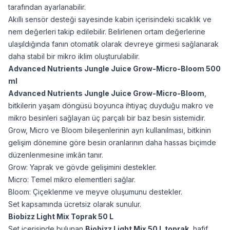
tarafından ayarlanabilir.
Akıllı sensör desteği sayesinde kabin içerisindeki sıcaklık ve
nem değerleri takip edilebilir. Belirlenen ortam değerlerine
ulaşıldığında fanın otomatik olarak devreye girmesi sağlanarak
daha stabil bir mikro iklim oluşturulabilir.
Advanced Nutrients Jungle Juice Grow-Micro-Bloom 500
ml
Advanced Nutrients Jungle Juice Grow-Micro-Bloom
,
bitkilerin yaşam döngüsü boyunca ihtiyaç duyduğu makro ve
mikro besinleri sağlayan üç parçalı bir baz besin sistemidir.
Grow, Micro ve Bloom bileşenlerinin ayrı kullanılması, bitkinin
gelişim dönemine göre besin oranlarının daha hassas biçimde
düzenlenmesine imkân tanır.
Grow: Yaprak ve gövde gelişimini destekler.
Micro: Temel mikro elementleri sağlar.
Bloom: Çiçeklenme ve meyve oluşumunu destekler.
Set kapsamında ücretsiz olarak sunulur.
Biobizz Light Mix Toprak 50 L
Set içerisinde bulunan
Biobizz Light Mix 50 L toprak
, hafif