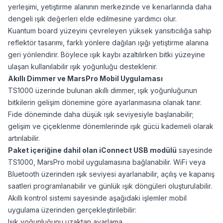
yerleşimi, yetiştirme alanının merkezinde ve kenarlarında daha
dengeli ışık değerleri elde edilmesine yardımcı olur.
Kuantum board yüzeyini çevreleyen yüksek yansıtıcılığa sahip
reflektör tasarımı, farklı yönlere dağılan ışığı yetiştirme alanına
geri yönlendirir. Böylece ışık kaybı azaltılırken bitki yüzeyine
ulaşan kullanılabilir ışık yoğunluğu desteklenir.
Akıllı Dimmer ve MarsPro Mobil Uygulaması
TS1000 üzerinde bulunan akıllı dimmer, ışık yoğunluğunun
bitkilerin gelişim dönemine göre ayarlanmasına olanak tanır.
Fide döneminde daha düşük ışık seviyesiyle başlanabilir;
gelişim ve çiçeklenme dönemlerinde ışık gücü kademeli olarak
artırılabilir.
Paket içeriğine dahil olan iConnect USB modülü
sayesinde
TS1000, MarsPro mobil uygulamasına bağlanabilir. WiFi veya
Bluetooth üzerinden ışık seviyesi ayarlanabilir, açılış ve kapanış
saatleri programlanabilir ve günlük ışık döngüleri oluşturulabilir.
Akıllı kontrol sistemi sayesinde aşağıdaki işlemler mobil
uygulama üzerinden gerçekleştirilebilir:
Işık yoğunluğunu uzaktan ayarlama