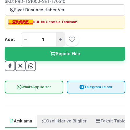
SKU
:
PRD-TS1000-SET-170510
Fiyat Düşünce Haber Ver
DHL ile Ücretsiz Teslimat!
Adet
Sepete Ekle
WhatsApp ile sor
Telegram ile sor
Açıklama
Özellikler ve Bilgiler
Taksit Tablos