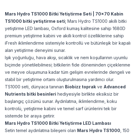
Mars Hydro TS1000 Bitki Yetiştirme Seti | 70×70 Kabin
TS1000 bitki yetiştirme seti;
Mars Hydro TS1000 akıllı bitki
yetiştirme LED lambası, Oxford kumaş kalitesine sahip 1680D
premium yetiştirme kabini ve akıllı kontrol özelliklerine sahip
iFresh iklimlendirme sistemiyle kontrollü ve bütünleşik bir kapalı
alan yetiştirme deneyimi sunar.
Işık yoğunluğu, hava akışı, sıcaklık ve nem koşullarının uyumlu
biçimde yönetilebilmesi; bitkilerin fide döneminden çiçeklenme
ve meyve oluşumuna kadar tüm gelişim evrelerinde dengeli ve
stabil bir yetiştirme ortamı oluşturulmasına yardımcı olur.
TS1000 seti, dünyaca tanınan
Biobizz toprak
ve
Advanced
Nutrients bitki besinleri
hediyesiyle birlikte eksiksiz bir
başlangıç çözümü sunar. Aydınlatma, iklimlendirme, koku
kontrolü, yetiştirme kabini ve temel sarf ürünlerini tek bir
sistemde bir araya getirir.
Mars Hydro TS1000 Bitki Yetiştirme LED Lambası
Setin temel aydınlatma bileşeni olan
Mars Hydro TS1000
, 150