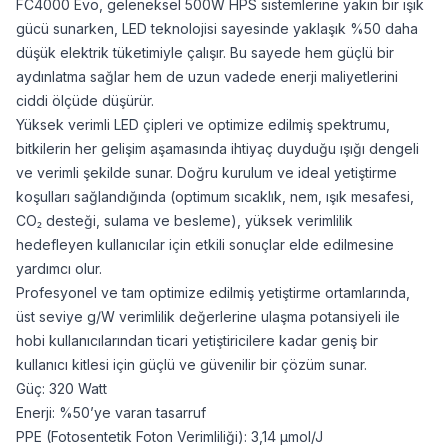
FC4000 Evo, geleneksel 500W HPS sistemlerine yakın bir ışık
gücü sunarken, LED teknolojisi sayesinde yaklaşık %50 daha
düşük elektrik tüketimiyle çalışır. Bu sayede hem güçlü bir
aydınlatma sağlar hem de uzun vadede enerji maliyetlerini
ciddi ölçüde düşürür.
Yüksek verimli LED çipleri ve optimize edilmiş spektrumu,
bitkilerin her gelişim aşamasında ihtiyaç duyduğu ışığı dengeli
ve verimli şekilde sunar. Doğru kurulum ve ideal yetiştirme
koşulları sağlandığında (optimum sıcaklık, nem, ışık mesafesi,
CO₂ desteği, sulama ve besleme), yüksek verimlilik
hedefleyen kullanıcılar için etkili sonuçlar elde edilmesine
yardımcı olur.
Profesyonel ve tam optimize edilmiş yetiştirme ortamlarında,
üst seviye g/W verimlilik değerlerine ulaşma potansiyeli ile
hobi kullanıcılarından ticari yetiştiricilere kadar geniş bir
kullanıcı kitlesi için güçlü ve güvenilir bir çözüm sunar.
Güç: 320 Watt
Enerji: %50’ye varan tasarruf
PPE (Fotosentetik Foton Verimliliği): 3,14 μmol/J