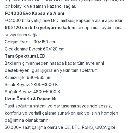
bir kolaylık ve zaman kazancı sağlar.
FC4000 Evo Kapsama Alanı
FC4000 bitki yetiştirme LED lambası; kapsama alanı açısından,
60×120 cm bitki yetiştirme kabini
için optimum aydınlatma
seviyelerini sağlar.
Gelişim Evresi: 90×150 cm
Çiçeklenme Evresi: 60×120 cm
Tam Spektrum LED
Bitkilerin çimlenmeden hasada kadar tüm evrelerini
destekleyen, gün ışığına en yakın tam spektrum:
Kırmızı Işık: 660–665 nm
Sıcak Beyaz: 2800–3000 K
Soğuk Beyaz: 4800–5000 K
Uzun Ömürlü & Dayanıklı
Pasif soğutma sistemi ve bar tasarımı sayesinde sessiz,
konforlu ve verimli çalışma sunarken ışık ve ısının homojen
dağılımına olanak tanır.
50.000+ saat çalışma ömrü ve CE, ETL, RoHS, UKCA gibi