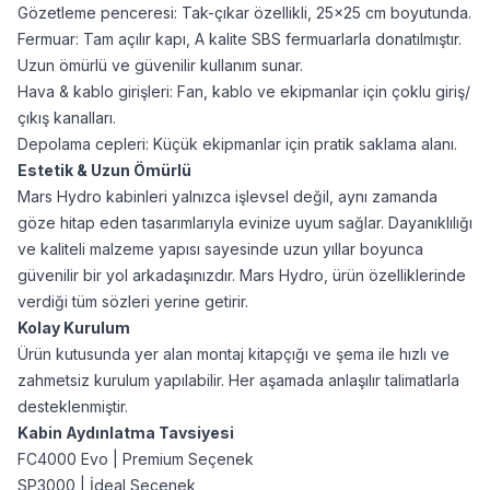
Gözetleme penceresi: Tak-çıkar özellikli, 25×25 cm boyutunda.
Fermuar: Tam açılır kapı, A kalite SBS fermuarlarla donatılmıştır.
Uzun ömürlü ve güvenilir kullanım sunar.
Hava & kablo girişleri: Fan, kablo ve ekipmanlar için çoklu giriş/
çıkış kanalları.
Depolama cepleri: Küçük ekipmanlar için pratik saklama alanı.
Estetik & Uzun Ömürlü
Mars Hydro kabinleri yalnızca işlevsel değil, aynı zamanda
göze hitap eden tasarımlarıyla evinize uyum sağlar. Dayanıklılığı
ve kaliteli malzeme yapısı sayesinde uzun yıllar boyunca
güvenilir bir yol arkadaşınızdır. Mars Hydro, ürün özelliklerinde
verdiği tüm sözleri yerine getirir.
Kolay Kurulum
Ürün kutusunda yer alan montaj kitapçığı ve şema ile hızlı ve
zahmetsiz kurulum yapılabilir. Her aşamada anlaşılır talimatlarla
desteklenmiştir.
Kabin Aydınlatma Tavsiyesi
FC4000 Evo
| Premium Seçenek
SP3000
| İdeal Seçenek