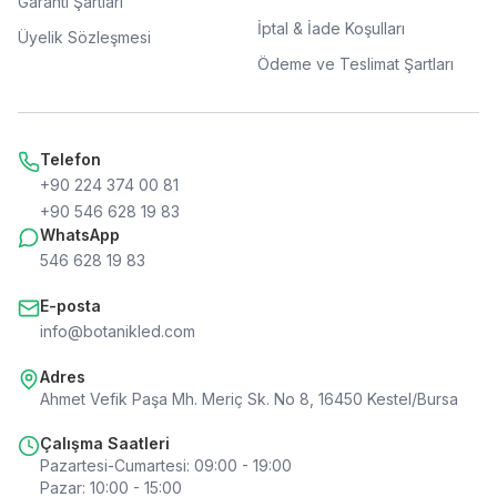
Garanti Şartları
İptal & İade Koşulları
Üyelik Sözleşmesi
Ödeme ve Teslimat Şartları
Telefon
+90 224 374 00 81
+90 546 628 19 83
WhatsApp
546 628 19 83
E-posta
info@botanikled.com
Adres
Ahmet Vefik Paşa Mh. Meriç Sk. No 8, 16450 Kestel/Bursa
Çalışma Saatleri
Pazartesi-Cumartesi
:
09:00 - 19:00
Pazar
:
10:00 - 15:00