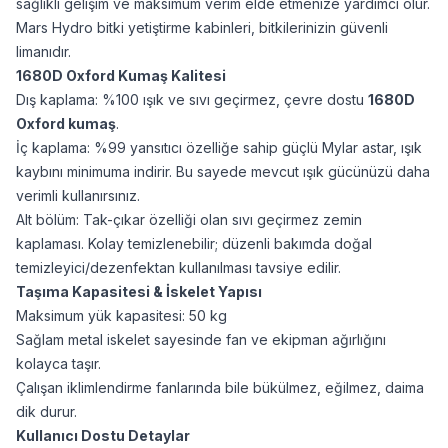
sağlıklı gelişim ve maksimum verim elde etmenize yardımcı olur.
Mars Hydro bitki yetiştirme kabinleri, bitkilerinizin güvenli
limanıdır.
1680D Oxford Kumaş Kalitesi
Dış kaplama: %100 ışık ve sıvı geçirmez, çevre dostu
1680D
Oxford kumaş
.
İç kaplama: %99 yansıtıcı özelliğe sahip güçlü Mylar astar, ışık
kaybını minimuma indirir. Bu sayede mevcut ışık gücünüzü daha
verimli kullanırsınız.
Alt bölüm: Tak-çıkar özelliği olan sıvı geçirmez zemin
kaplaması. Kolay temizlenebilir; düzenli bakımda doğal
temizleyici/dezenfektan kullanılması tavsiye edilir.
Taşıma Kapasitesi & İskelet Yapısı
Maksimum yük kapasitesi: 50 kg
Sağlam metal iskelet sayesinde fan ve ekipman ağırlığını
kolayca taşır.
Çalışan iklimlendirme fanlarında bile bükülmez, eğilmez, daima
dik durur.
Kullanıcı Dostu Detaylar