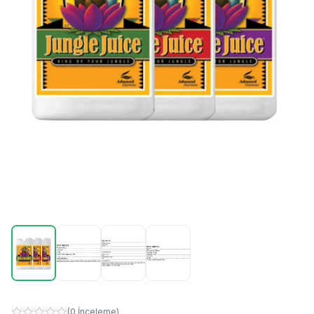
(
0
İnceleme
)