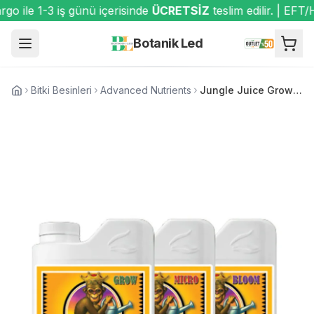
 ile 1-3 iş günü içerisinde
ÜCRETSİZ
teslim edilir. | EFT/
Botanik Led
Bitki Besinleri
Advanced Nutrients
Jungle Juice Grow Micro Bloom 500 ml OUTLET