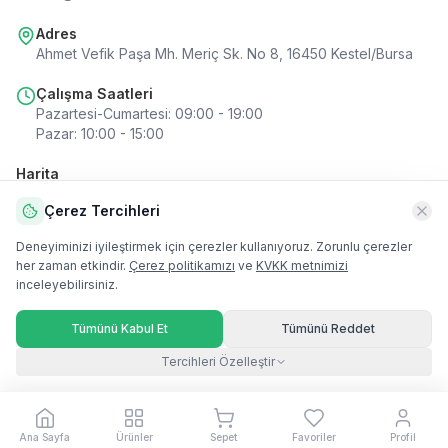
Adres
Ahmet Vefik Paşa Mh. Meriç Sk. No 8, 16450 Kestel/Bursa
Çalışma Saatleri
Pazartesi-Cumartesi
:
09:00 - 19:00
Pazar
:
10:00 - 15:00
Harita
Çerez Tercihleri
Deneyiminizi iyileştirmek için çerezler kullanıyoruz. Zorunlu çerezler
her zaman etkindir.
Çerez politikamızı
ve
KVKK metnimizi
Harita
inceleyebilirsiniz.
Tümünü Kabul Et
Tümünü Reddet
Tercihleri Özelleştir
© 2019 - 2026 Botanik Led. Tüm hakları saklıdır.
Çerez Tercihleri
Ana Sayfa
Ürünler
Sepet
Favoriler
Profil