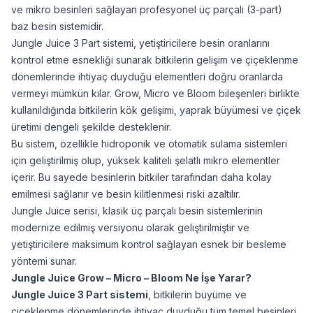
ve mikro besinleri sağlayan profesyonel üç parçalı (3-part)
baz besin sistemidir.
Jungle Juice 3 Part sistemi, yetiştiricilere besin oranlarını
kontrol etme esnekliği sunarak bitkilerin gelişim ve çiçeklenme
dönemlerinde ihtiyaç duyduğu elementleri doğru oranlarda
vermeyi mümkün kılar. Grow, Micro ve Bloom bileşenleri birlikte
kullanıldığında bitkilerin kök gelişimi, yaprak büyümesi ve çiçek
üretimi dengeli şekilde desteklenir.
Bu sistem, özellikle hidroponik ve otomatik sulama sistemleri
için geliştirilmiş olup, yüksek kaliteli şelatlı mikro elementler
içerir. Bu sayede besinlerin bitkiler tarafından daha kolay
emilmesi sağlanır ve besin kilitlenmesi riski azaltılır.
Jungle Juice serisi, klasik üç parçalı besin sistemlerinin
modernize edilmiş versiyonu olarak geliştirilmiştir ve
yetiştiricilere maksimum kontrol sağlayan esnek bir besleme
yöntemi sunar.
Jungle Juice Grow – Micro – Bloom Ne İşe Yarar?
Jungle Juice 3 Part sistemi
, bitkilerin büyüme ve
çiçeklenme dönemlerinde ihtiyaç duyduğu tüm temel besinleri