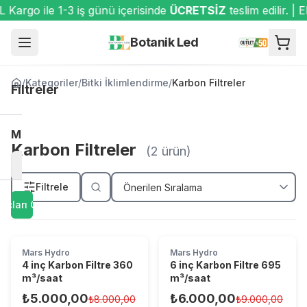
argo ile 1-3 iş günü içerisinde
ÜCRETSİZ
teslim edilir. |
Botanik Led
/
Kategoriler
/
Bitki İklimlendirme
/
Karbon Filtreler
Filtreler
Karbon
Marka
Filtreler
Karbon Filtreler
(
2
ürün)
Mars Hydro
Filtrele
uçları Göster
Kategori
Karbon
Filtreler
Mars Hydro
Mars Hydro
4 inç Karbon Filtre 360
6 inç Karbon Filtre 695
m³/saat
m³/saat
₺5.000,00
₺6.000,00
₺8.000,00
₺9.000,00