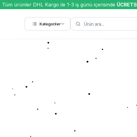
Tüm ürünler DHL Kargo ile 1-3 iş günü içerisinde
ÜCRETSİ
Kategoriler