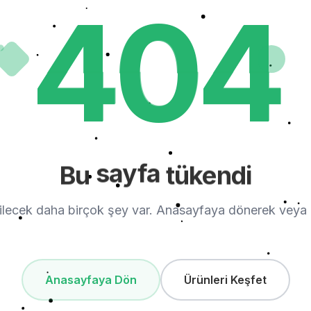
404
404
404
sayfa
Bu
tükendi
ecek daha birçok şey var. Anasayfaya dönerek veya ürün
Anasayfaya Dön
Ürünleri Keşfet