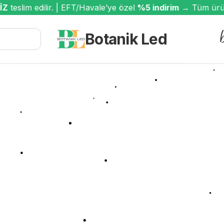
Z
teslim edilir. | EFT/Havale’ye özel
%5 indirim
→ Tüm ürünl
Botanik Led