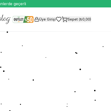
erde geçerli
Üye Girişi
Sepet (₺0,00)